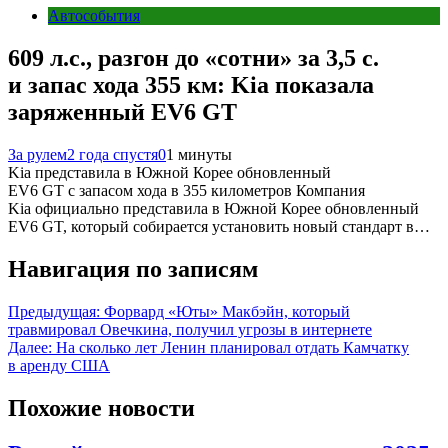
Автособытия
609 л.с., разгон до «сотни» за 3,5 с.
и запас хода 355 км: Kia показала
заряженный EV6 GT
За рулем
2 года спустя
0
1 минуты
Kia представила в Южной Корее обновленный
EV6 GT с запасом хода в 355 километров Компания
Kia официально представила в Южной Корее обновленный
EV6 GT, который собирается установить новый стандарт в…
Навигация по записям
Предыдущая:
Форвард «Юты» Макбэйн, который
травмировал Овечкина, получил угрозы в интернете
Далее:
На сколько лет Ленин планировал отдать Камчатку
в аренду США
Похожие новости