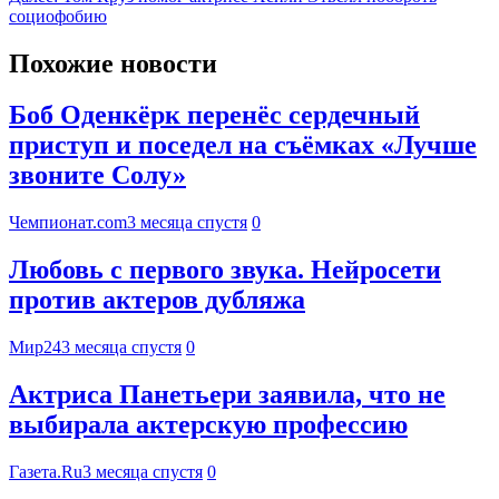
социофобию
Похожие новости
Боб Оденкёрк перенёс сердечный
приступ и поседел на съёмках «Лучше
звоните Солу»
Чемпионат.com
3 месяца спустя
0
Любовь с первого звука. Нейросети
против актеров дубляжа
Мир24
3 месяца спустя
0
Актриса Панетьери заявила, что не
выбирала актерскую профессию
Газета.Ru
3 месяца спустя
0