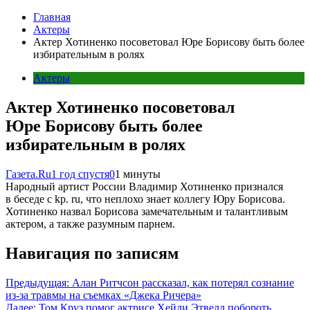
Главная
Актеры
Актер Хотиненко посоветовал Юре Борисову быть более
избирательным в ролях
Актеры
Актер Хотиненко посоветовал
Юре Борисову быть более
избирательным в ролях
Газета.Ru
1 год спустя
0
1 минуты
Народный артист России Владимир Хотиненко признался
в беседе с kp. ru, что неплохо знает коллегу Юру Борисова.
Хотиненко назвал Борисова замечательным и талантливым
актером, а также разумным парнем.
Навигация по записям
Предыдущая:
Алан Ритчсон рассказал, как потерял сознание
из-за травмы на съемках «Джека Ричера»
Далее:
Том Круз помог актрисе Хейли Этвелл побороть