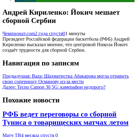
Андрей Кириленко: Йокич мешает
сборной Сербии
Чемпионат.com
2 года спустя
0
1 минуты
Президент Российской федерации баскетбола (РФБ) Андрей
Кириленко высказал мнение, что центровой Никола Йокич
создаёт трудности для сборной Сербии.
Навигация по записям
Предыдущая:
Baza: Шахматистка Абакарова могла отравить
свою соперницу Османову из-за мести
Далее:
Tecno Camon 30 5G: камерафон недорого?
Похожие новости
РФБ ведет переговоры со сборной
Туниса о товарищеских матчах летом
Матч ТВ
4 месяца спустя
0