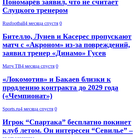
Пономарёв заявил, что не считает
Слуцкого тренером
Rusfootball
4 месяца спустя
0
Бителло, Лунев и Касерес пропускают
матч с «Акроном» из‑за повреждений,
заявил тренер «Динамо» Гусев
Матч ТВ
4 месяца спустя
0
«Локомотив» и Бакаев близки к
продлению контракта до 2029 года
(«Чемпионат»)
Sports.ru
4 месяца спустя
0
Игрок “Спартака” бесплатно покинет
клуб летом. Он интересен “Севилье” –