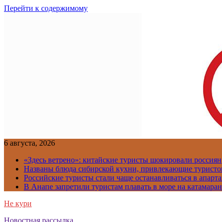
Перейти к содержимому
6 августа, 2026
«Здесь ветрено»: китайские туристы шокировали россиян
Названы блюда сибирской кухни, привлекающие туристов
Российские туристы стали чаще останавливаться в апарт
В Анапе запретили туристам плавать в море на катамара
Не кури
Новостная рассылка