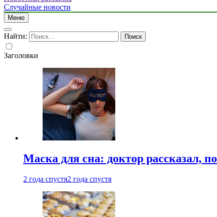
Случайные новости
Меню
Найти:
Заголовки
Маска для сна: доктор рассказал, по
2 года спустя
2 года спустя