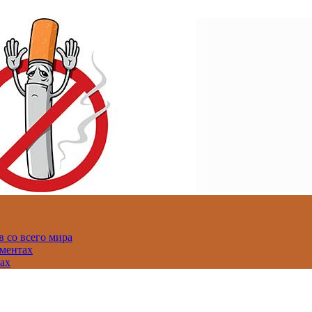
 со всего мира
аментах
нах