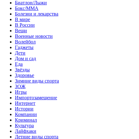
Биатлон/Лыжи
Бокс/MMA
Болезни и лекарства
В мире
В России
Вещи
Военные новости
Волейбол
Гаджеты
Дети
Дом и сад
Еда
Звёзды
Здоровье
Зимние виды спорта
ЗОЖ
Игры
Импортозамещение
Интернет
Истории
Компании
Криминал
Культура
Лайфхаки
Летние виды спорта