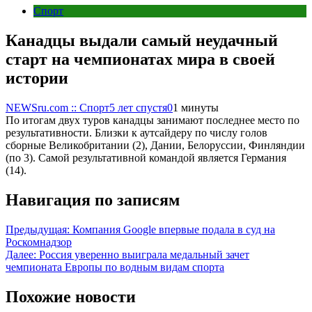
Спорт
Канадцы выдали самый неудачный
старт на чемпионатах мира в своей
истории
NEWSru.com :: Спорт
5 лет спустя
0
1 минуты
По итогам двух туров канадцы занимают последнее место по
результативности. Близки к аутсайдеру по числу голов
сборные Великобритании (2), Дании, Белоруссии, Финляндии
(по 3). Самой результативной командой является Германия
(14).
Навигация по записям
Предыдущая:
Компания Google впервые подала в суд на
Роскомнадзор
Далее:
Россия уверенно выиграла медальный зачет
чемпионата Европы по водным видам спорта
Похожие новости