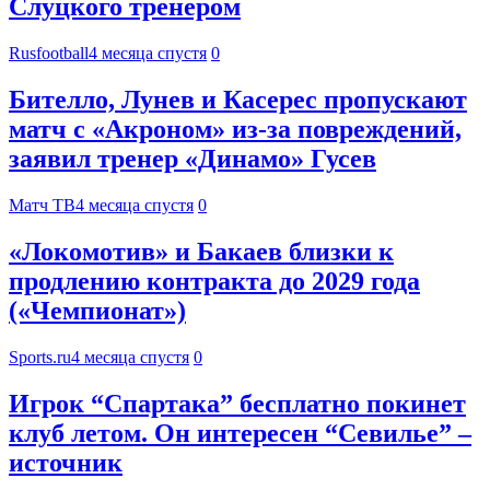
Слуцкого тренером
Rusfootball
4 месяца спустя
0
Бителло, Лунев и Касерес пропускают
матч с «Акроном» из‑за повреждений,
заявил тренер «Динамо» Гусев
Матч ТВ
4 месяца спустя
0
«Локомотив» и Бакаев близки к
продлению контракта до 2029 года
(«Чемпионат»)
Sports.ru
4 месяца спустя
0
Игрок “Спартака” бесплатно покинет
клуб летом. Он интересен “Севилье” –
источник