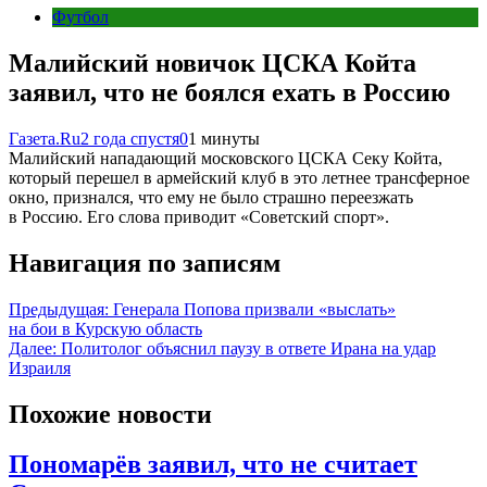
Футбол
Малийский новичок ЦСКА Койта
заявил, что не боялся ехать в Россию
Газета.Ru
2 года спустя
0
1 минуты
Малийский нападающий московского ЦСКА Секу Койта,
который перешел в армейский клуб в это летнее трансферное
окно, признался, что ему не было страшно переезжать
в Россию. Его слова приводит «Советский спорт».
Навигация по записям
Предыдущая:
Генерала Попова призвали «выслать»
на бои в Курскую область
Далее:
Политолог объяснил паузу в ответе Ирана на удар
Израиля
Похожие новости
Пономарёв заявил, что не считает