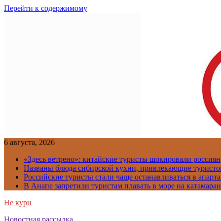
Перейти к содержимому
6 августа, 2026
«Здесь ветрено»: китайские туристы шокировали россиян
Названы блюда сибирской кухни, привлекающие туристов
Российские туристы стали чаще останавливаться в апарт
В Анапе запретили туристам плавать в море на катамара
Не кури
Новостная рассылка