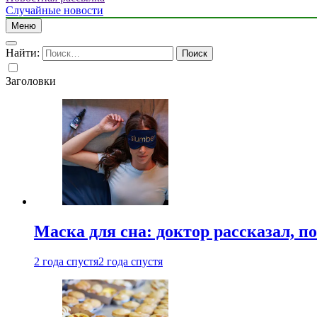
Случайные новости
Меню
Найти:
Заголовки
Маска для сна: доктор рассказал, по
2 года спустя
2 года спустя