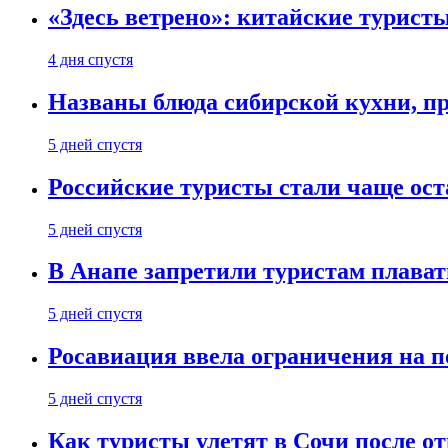
«Здесь ветрено»: китайские турист
4 дня спустя
Названы блюда сибирской кухни, пр
5 дней спустя
Российские туристы стали чаще ост
5 дней спустя
В Анапе запретили туристам плават
5 дней спустя
Росавиация ввела ограничения на п
5 дней спустя
Как туристы улетят в Сочи после о