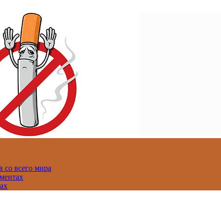
 со всего мира
аментах
нах