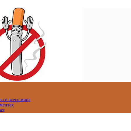
 со всего мира
аментах
нах