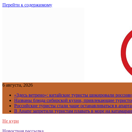
Перейти к содержимому
6 августа, 2026
«Здесь ветрено»: китайские туристы шокировали россиян
Названы блюда сибирской кухни, привлекающие туристов
Российские туристы стали чаще останавливаться в апарт
В Анапе запретили туристам плавать в море на катамара
Не кури
Новостная рассылка