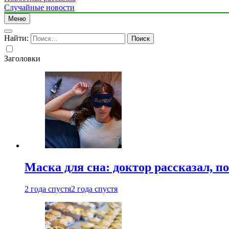
Случайные новости
Меню
Найти:
Заголовки
Маска для сна: доктор рассказал, по
2 года спустя
2 года спустя