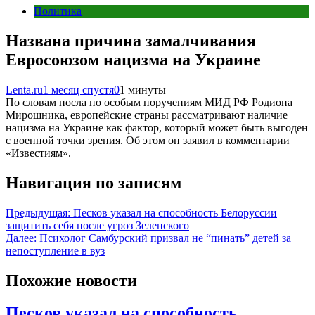
Политика
Названа причина замалчивания
Евросоюзом нацизма на Украине
Lenta.ru
1 месяц спустя
0
1 минуты
По словам посла по особым поручениям МИД РФ Родиона
Мирошника, европейские страны рассматривают наличие
нацизма на Украине как фактор, который может быть выгоден
с военной точки зрения. Об этом он заявил в комментарии
«Известиям».
Навигация по записям
Предыдущая:
Песков указал на способность Белоруссии
защитить себя после угроз Зеленского
Далее:
Психолог Самбурский призвал не “пинать” детей за
непоступление в вуз
Похожие новости
Песков указал на способность