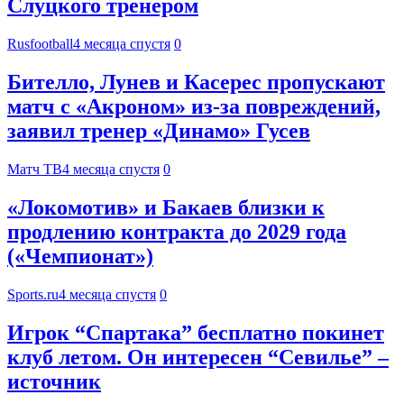
Слуцкого тренером
Rusfootball
4 месяца спустя
0
Бителло, Лунев и Касерес пропускают
матч с «Акроном» из‑за повреждений,
заявил тренер «Динамо» Гусев
Матч ТВ
4 месяца спустя
0
«Локомотив» и Бакаев близки к
продлению контракта до 2029 года
(«Чемпионат»)
Sports.ru
4 месяца спустя
0
Игрок “Спартака” бесплатно покинет
клуб летом. Он интересен “Севилье” –
источник