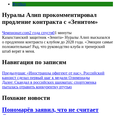
Футбол
Нуралы Алип прокомментировал
продление контракта с «Зенитом»
Чемпионат.com
2 года спустя
0
1 минуты
Казахстанский защитник «Зенита» Нуралы Алип высказался
о продлении контракта с клубом до 2028 года. «Эмоции самые
положительные! Рад, что руководство клуба и тренерский
штаб верят в меня.
Навигация по записям
Предыдущая:
«Иностранцы офигеют от нас». Российский
каноист сделал первый шаг к медали Олимпиады
Далее:
Скандал в российских шахматах: спортсменка
пыталась отравить конкурентку ртутью
Похожие новости
Пономарёв заявил, что не считает