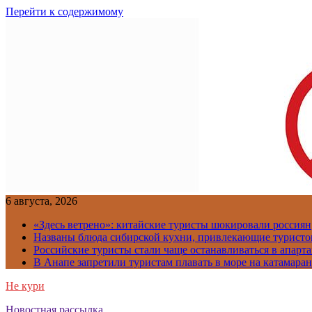
Перейти к содержимому
6 августа, 2026
«Здесь ветрено»: китайские туристы шокировали россиян
Названы блюда сибирской кухни, привлекающие туристов
Российские туристы стали чаще останавливаться в апарт
В Анапе запретили туристам плавать в море на катамара
Не кури
Новостная рассылка