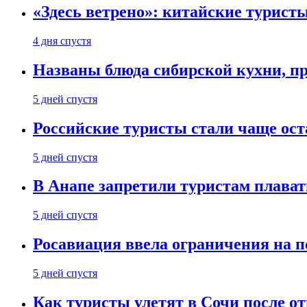
«Здесь ветрено»: китайские турист
4 дня спустя
Названы блюда сибирской кухни, пр
5 дней спустя
Российские туристы стали чаще ост
5 дней спустя
В Анапе запретили туристам плават
5 дней спустя
Росавиация ввела ограничения на п
5 дней спустя
Как туристы улетят в Сочи после о