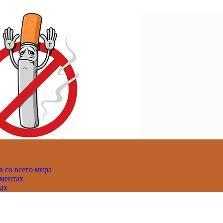
 со всего мира
аментах
нах