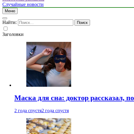
Случайные новости
Меню
Найти:
Заголовки
Маска для сна: доктор рассказал, по
2 года спустя
2 года спустя