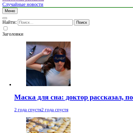
Случайные новости
Меню
Найти:
Заголовки
Маска для сна: доктор рассказал, по
2 года спустя
2 года спустя