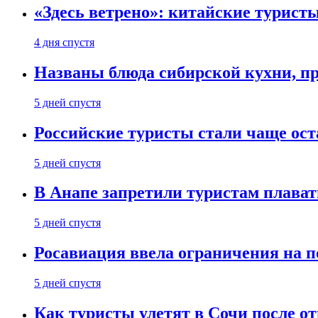
«Здесь ветрено»: китайские турист
4 дня спустя
Названы блюда сибирской кухни, пр
5 дней спустя
Российские туристы стали чаще ост
5 дней спустя
В Анапе запретили туристам плават
5 дней спустя
Росавиация ввела ограничения на п
5 дней спустя
Как туристы улетят в Сочи после о