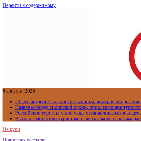
Перейти к содержимому
6 августа, 2026
«Здесь ветрено»: китайские туристы шокировали россиян
Названы блюда сибирской кухни, привлекающие туристов
Российские туристы стали чаще останавливаться в апарт
В Анапе запретили туристам плавать в море на катамара
Не кури
Новостная рассылка