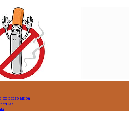
 со всего мира
аментах
нах