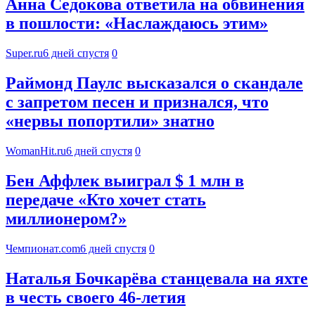
Анна Седокова ответила на обвинения
в пошлости: «Наслаждаюсь этим»
Super.ru
6 дней спустя
0
Раймонд Паулс высказался о скандале
с запретом песен и признался, что
«нервы попортили» знатно
WomanHit.ru
6 дней спустя
0
Бен Аффлек выиграл $ 1 млн в
передаче «Кто хочет стать
миллионером?»
Чемпионат.com
6 дней спустя
0
Наталья Бочкарёва станцевала на яхте
в честь своего 46-летия