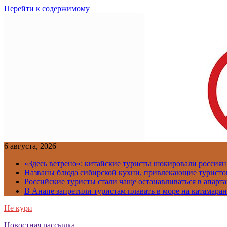
Перейти к содержимому
6 августа, 2026
«Здесь ветрено»: китайские туристы шокировали россиян
Названы блюда сибирской кухни, привлекающие туристов
Российские туристы стали чаще останавливаться в апарт
В Анапе запретили туристам плавать в море на катамара
Не кури
Новостная рассылка