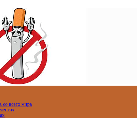
 со всего мира
аментах
нах