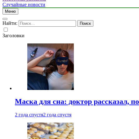
Случайные новости
Меню
Найти:
Заголовки
Маска для сна: доктор рассказал, по
2 года спустя
2 года спустя