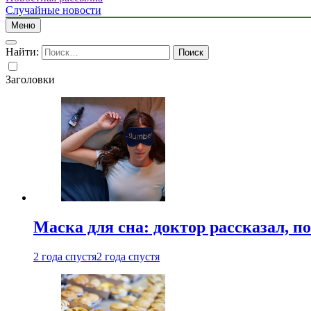
Случайные новости
Меню
Найти:
Заголовки
Маска для сна: доктор рассказал, по
2 года спустя
2 года спустя