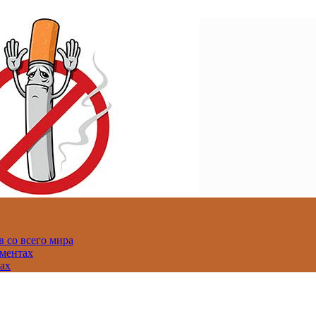
 со всего мира
аментах
нах