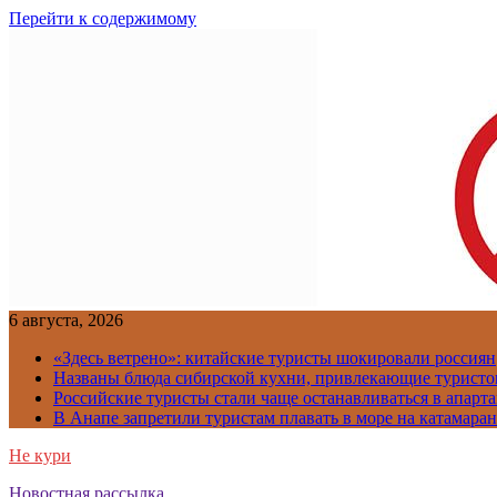
Перейти к содержимому
6 августа, 2026
«Здесь ветрено»: китайские туристы шокировали россиян
Названы блюда сибирской кухни, привлекающие туристов
Российские туристы стали чаще останавливаться в апарт
В Анапе запретили туристам плавать в море на катамара
Не кури
Новостная рассылка