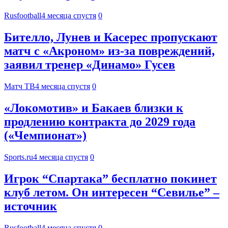
Rusfootball
4 месяца спустя
0
Бителло, Лунев и Касерес пропускают
матч с «Акроном» из‑за повреждений,
заявил тренер «Динамо» Гусев
Матч ТВ
4 месяца спустя
0
«Локомотив» и Бакаев близки к
продлению контракта до 2029 года
(«Чемпионат»)
Sports.ru
4 месяца спустя
0
Игрок “Спартака” бесплатно покинет
клуб летом. Он интересен “Севилье” –
источник
Rusfootball
4 месяца спустя
0