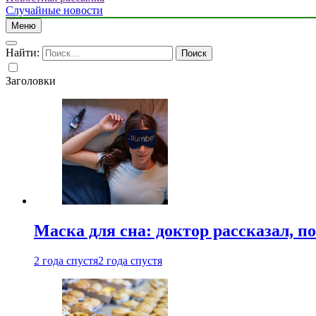
Случайные новости
Меню
Найти:
Заголовки
Маска для сна: доктор рассказал, по
2 года спустя
2 года спустя