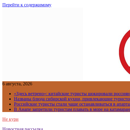
Перейти к содержимому
6 августа, 2026
«Здесь ветрено»: китайские туристы шокировали россиян
Названы блюда сибирской кухни, привлекающие туристов
Российские туристы стали чаще останавливаться в апарт
В Анапе запретили туристам плавать в море на катамара
Не кури
Новостная рассылка