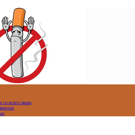
 со всего мира
аментах
нах