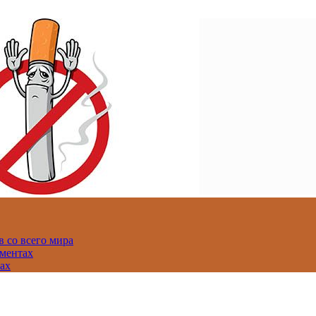
 со всего мира
аментах
нах