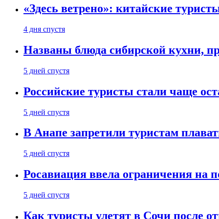
«Здесь ветрено»: китайские турист
4 дня спустя
Названы блюда сибирской кухни, пр
5 дней спустя
Российские туристы стали чаще ост
5 дней спустя
В Анапе запретили туристам плават
5 дней спустя
Росавиация ввела ограничения на п
5 дней спустя
Как туристы улетят в Сочи после о