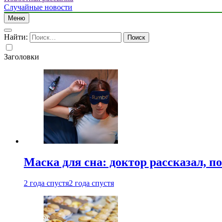
Случайные новости
Меню
Найти:
Заголовки
Маска для сна: доктор рассказал, по
2 года спустя
2 года спустя