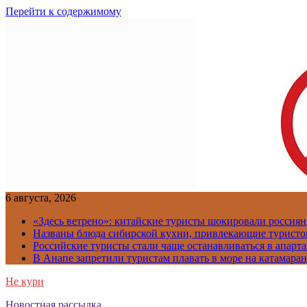
Перейти к содержимому
6 августа, 2026
«Здесь ветрено»: китайские туристы шокировали россиян
Названы блюда сибирской кухни, привлекающие туристов
Российские туристы стали чаще останавливаться в апарт
В Анапе запретили туристам плавать в море на катамара
Не кури
Новостная рассылка