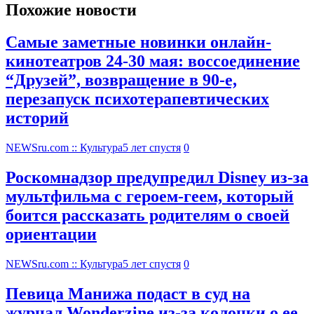
Похожие новости
Самые заметные новинки онлайн-
кинотеатров 24-30 мая: воссоединение
“Друзей”, возвращение в 90-е,
перезапуск психотерапевтических
историй
NEWSru.com :: Культура
5 лет спустя
0
Роскомнадзор предупредил Disney из-за
мультфильма c героем-геем, который
боится рассказать родителям о своей
ориентации
NEWSru.com :: Культура
5 лет спустя
0
Певица Манижа подаст в суд на
журнал Wonderzine из-за колонки о ее