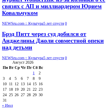
связях с АП и миллиардером Юрием
Ковальчуком
NEWSru.com :: Культура
5 лет спустя
0
Брэд Питт через суд добился от
Анджелины Джоли совместной опеки
над детьми
NEWSru.com :: Культура
5 лет спустя
0
Август 2026
Пн
Вт
Ср
Чт
Пт
Сб
Вс
1
2
3
4
5
6
7
8
9
10
11
12
13
14
15
16
17
18
19
20
21
22
23
24
25
26
27
28
29
30
31
« Июл