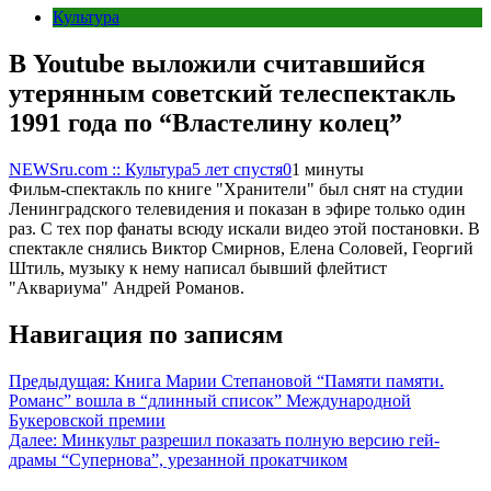
Культура
В Youtube выложили считавшийся
утерянным советский телеспектакль
1991 года по “Властелину колец”
NEWSru.com :: Культура
5 лет спустя
0
1 минуты
Фильм-спектакль по книге "Хранители" был снят на студии
Ленинградского телевидения и показан в эфире только один
раз. С тех пор фанаты всюду искали видео этой постановки. В
спектакле снялись Виктор Смирнов, Елена Соловей, Георгий
Штиль, музыку к нему написал бывший флейтист
"Аквариума" Андрей Романов.
Навигация по записям
Предыдущая:
Книга Марии Степановой “Памяти памяти.
Романс” вошла в “длинный список” Международной
Букеровской премии
Далее:
Минкульт разрешил показать полную версию гей-
драмы “Супернова”, урезанной прокатчиком