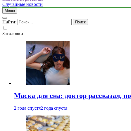
Случайные новости
Меню
Найти:
Заголовки
Маска для сна: доктор рассказал, по
2 года спустя
2 года спустя