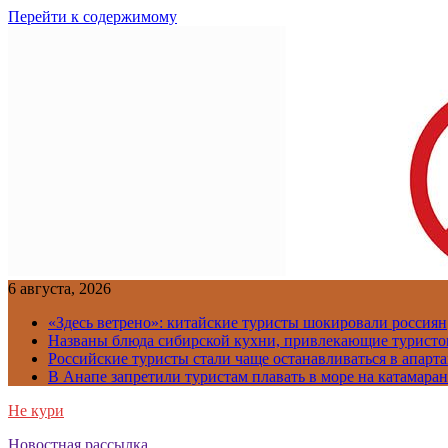
Перейти к содержимому
6 августа, 2026
«Здесь ветрено»: китайские туристы шокировали россиян
Названы блюда сибирской кухни, привлекающие туристов
Российские туристы стали чаще останавливаться в апарт
В Анапе запретили туристам плавать в море на катамара
Не кури
Новостная рассылка