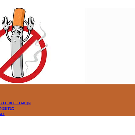
 со всего мира
аментах
нах