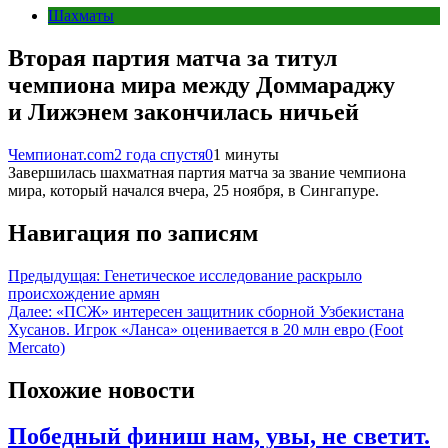
Шахматы
Вторая партия матча за титул
чемпиона мира между Доммараджу
и Лижэнем закончилась ничьей
Чемпионат.com
2 года спустя
0
1 минуты
Завершилась шахматная партия матча за звание чемпиона
мира, который начался вчера, 25 ноября, в Сингапуре.
Навигация по записям
Предыдущая:
Генетическое исследование раскрыло
происхождение армян
Далее:
«ПСЖ» интересен защитник сборной Узбекистана
Хусанов. Игрок «Ланса» оценивается в 20 млн евро (Foot
Mercato)
Похожие новости
Победный финиш нам, увы, не светит.