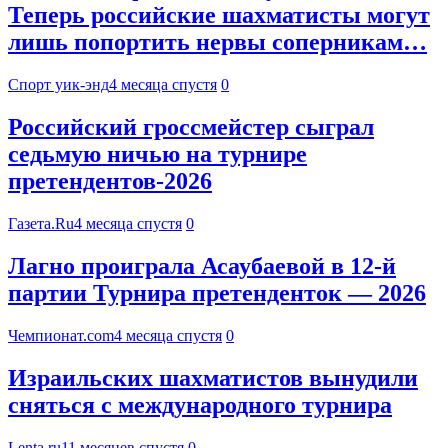
Теперь российские шахматисты могут
лишь попортить нервы соперникам…
Спорт уик-энд
4 месяца спустя
0
Российский гроссмейстер сыграл
седьмую ничью на турнире
претендентов-2026
Газета.Ru
4 месяца спустя
0
Лагно проиграла Асаубаевой в 12-й
партии Турнира претенденток — 2026
Чемпионат.com
4 месяца спустя
0
Израильских шахматистов вынудили
сняться с международного турнира
Lenta.ru
11 месяцев спустя
0