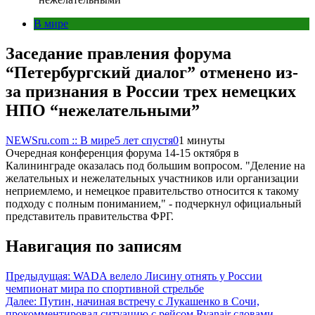
В мире
Заседание правления форума
“Петербургский диалог” отменено из-
за признания в России трех немецких
НПО “нежелательными”
NEWSru.com :: В мире
5 лет спустя
0
1 минуты
Очередная конференция форума 14-15 октября в
Калининграде оказалась под большим вопросом. "Деление на
желательных и нежелательных участников или организации
неприемлемо, и немецкое правительство относится к такому
подходу с полным пониманием," - подчеркнул официальный
представитель правительства ФРГ.
Навигация по записям
Предыдущая:
WADA велело Лисину отнять у России
чемпионат мира по спортивной стрельбе
Далее:
Путин, начиная встречу с Лукашенко в Сочи,
прокомментировал ситуацию с рейсом Ryanair словами